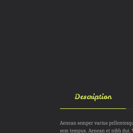
Description
Aenean semper varius pellentesq
sem tempus. Aenean et nibh dui. V