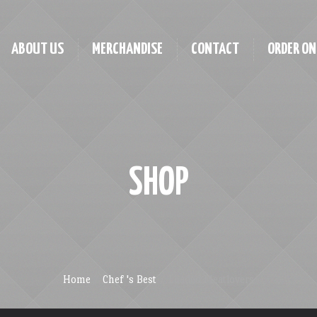
ABOUT US
MERCHANDISE
CONTACT
ORDER ON
SHOP
Home
/
Chef 's Best
/ Loaded Meatlovers