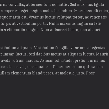
 urna convallis, at fermentum ex mattis. Sed maximus ligula
 semper est eget magna mollis bibendum. Maecenas elit enim
risque mattis est. Vivamus luctus volutpat tortor, ac venenatis
n turpis at vestibulum porta. Nulla maximus augue eu felis
s a elit mattis congue. Nam at laoreet libero, non aliquet
stibulum aliquam. Vestibulum fringilla vitae orci at egestas.
accumsan luctus. Sed dapibus metus at aliquam luctus. Mauris
 gravida rutrum mauris. Aenean sollicitudin pretium urna nec
rsus lacus vel, consequat est. Donec nec ipsum quis sapien
ullam elementum blandit eros, at molestie justo. Proin