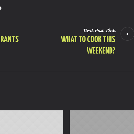
t
Next
Post
Link
URANTS
WHAT TO COOK THIS
WEEKEND?