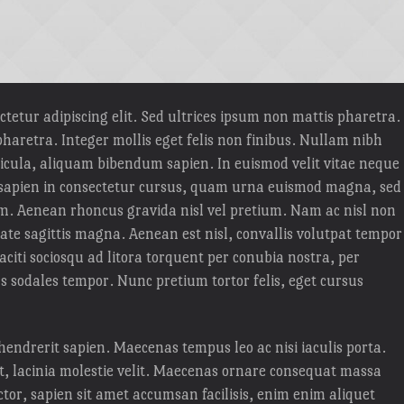
tetur adipiscing elit. Sed ultrices ipsum non mattis pharetra.
 pharetra. Integer mollis eget felis non finibus. Nullam nibh
icula, aliquam bibendum sapien. In euismod velit vitae neque
sapien in consectetur cursus, quam urna euismod magna, sed
m. Aenean rhoncus gravida nisl vel pretium. Nam ac nisl non
te sagittis magna. Aenean est nisl, convallis volutpat tempor
aciti sociosqu ad litora torquent per conubia nostra, per
 sodales tempor. Nunc pretium tortor felis, eget cursus
endrerit sapien. Maecenas tempus leo ac nisi iaculis porta.
 ut, lacinia molestie velit. Maecenas ornare consequat massa
or, sapien sit amet accumsan facilisis, enim enim aliquet