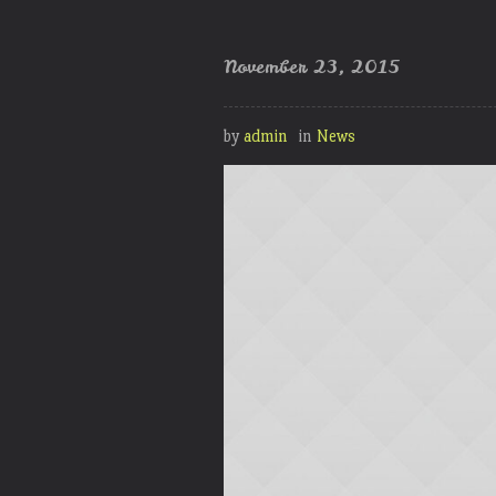
November 23, 2015
by
admin
in
News