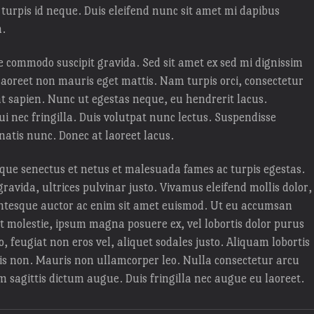
 turpis id neque. Duis eleifend nunc sit amet mi dapibus
m.
e commodo suscipit gravida. Sed sit amet ex sed mi dignissim
oreet non mauris eget mattis. Nam turpis orci, consectetur
 sapien. Nunc ut egestas neque, eu hendrerit lacus.
nec fringilla. Duis volutpat nunc lectus. Suspendisse
natis nunc. Donec at laoreet lacus.
ique senectus et netus et malesuada fames ac turpis egestas.
gravida, ultrices pulvinar justo. Vivamus eleifend mollis dolor,
lentesque auctor ac enim sit amet euismod. Ut eu accumsan
t molestie, ipsum magna posuere ex, vel lobortis dolor purus
o, feugiat non eros vel, aliquet sodales justo. Aliquam lobortis
culis non. Mauris non ullamcorper leo. Nulla consectetur arcu
sagittis dictum augue. Duis fringilla nec augue eu laoreet.